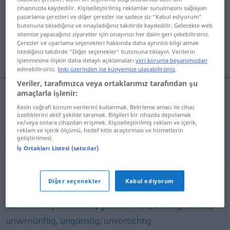
cihazınızda kaydedilir. Kişiselleştirilmiş reklamlar sunulmasını sağlayan
pazarlama çerezleri ve diğer çerezler ise sadece siz “Kabul ediyorum“
Tüm çevirilere genel bakış
butonuna tıkladığınız ve onayladığınız takdirde kaydedilir. Gelecekte web
(Daha fazla ayrıntı için çeviriye tıklayın/dokunun)
sitemize yapacağınız ziyaretler için onayınızı her daim geri çekebilirsiniz.
Çerezler ve uyarlama seçenekleri hakkında daha ayrıntılı bilgi almak
istediğiniz takdirde “Diğer seçenekler“ butonuna tıklayın. Verilerin
irreflexivo
işlenmesine ilişkin daha detaylı açıklamaları
veri koruma beyanımızdan
edinebilirsiniz.
linki üzerinden ise künyemize ulaşabilirsiniz
.
Veriler, tarafımızca veya ortaklarımız tarafından şu
amaçlarla işlenir:
irreflexivo
unüberlegt
Kesin coğrafi konum verilerini kullanmak. Belirleme amacı ile cihaz
özelliklerini aktif şekilde taramak. Bilgileri bir cihazda depolamak
ve/veya onlara cihazdan erişmek. Kişiselleştirilmiş reklam ve içerik,
reklam ve içerik ölçümü, hedef kitle araştırması ve hizmetlerin
geliştirilmesi.
Eşanlamlılar "unüberlegt"
İş Ortakları Listesi (satıcılar)
unvernünftig (sein)
Diğer seçenekler
Kabul ediyorum
dumm (von jemandem)
,
gedankenlos
,
unklug
,
töricht
,
unvernünftig
,
ungünstig
,
unvorsichtig