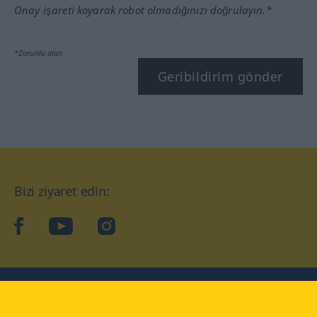
Onay işareti koyarak robot olmadığınızı doğrulayın.*
*Zorunlu alan
Geribildirim gönder
Bizi ziyaret edin:
facebook
YouTube
Instagram
Langenscheidt