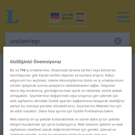
Gizliliğinizi Önemsiyoruz
Almanca-İspanyolca sözlük
unüberlegt
Biz ve
716
iş ortaklarımız, cihazınızda tarama verileri veya benzersiz
Almanca-İspanyolca sözlük
tanımlayıcılar gibi kişisel verileri depolar ve bunlara erişiriz. Kabul
ediyorum'nın seçilmesi, izleme teknolojilerinin bizim ve iş ortaklarımızın
"unüberlegt"
verileri işleyerek sunma amaçlarını desteklemesini sağlar. İzleyiciler
devre dışı bırakılırsa, gördüğünüz bazı içerik ve reklamlar sizinle alakalı
olmayabilir. Seçimlerinizi değiştirmek veya onayınızı geri çekmek için
"unüberlegt" İspanyolca çeviri
web sayfasının altındaki Gizlilik ayarları bağlantısına tıklayarak istediğiniz
zaman bu menüye yeniden dönebilirsiniz. Seçimleriniz Website'mız için
de etkili olacaktır. Daha fazla ayrıntı için Gizlilik Politikamıza bakın.
„unüberlegt“
: Adjektiv
Web sitemizi en iyi şekilde kullanabilmek ve sizinle daha iyi bir şekilde
iletişim kurabilmek için çerez kullanıyoruz. Web sitesinin işletimi ve web
sayfamızın istatiksel olarak değerlendirilmesi için gerekli, işlevsel ve
unüberlegt
adj
istatiksel çerezler, bizim ön seçimimiz doğrultusunda sizin son