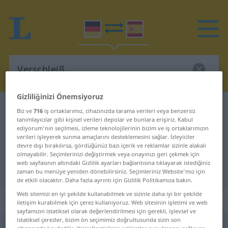
Gizliliğinizi Önemsiyoruz
Almanca-İspanyolca sözlük
Verschleiß
Biz ve
716
iş ortaklarımız, cihazınızda tarama verileri veya benzersiz
tanımlayıcılar gibi kişisel verileri depolar ve bunlara erişiriz. Kabul
Almanca-İspanyolca sözlük
ediyorum'nın seçilmesi, izleme teknolojilerinin bizim ve iş ortaklarımızın
verileri işleyerek sunma amaçlarını desteklemesini sağlar. İzleyiciler
"Verschleiß"
devre dışı bırakılırsa, gördüğünüz bazı içerik ve reklamlar sizinle alakalı
olmayabilir. Seçimlerinizi değiştirmek veya onayınızı geri çekmek için
web sayfasının altındaki Gizlilik ayarları bağlantısına tıklayarak istediğiniz
"Verschleiß" İspanyolca çeviri
zaman bu menüye yeniden dönebilirsiniz. Seçimleriniz Website'mız için
de etkili olacaktır. Daha fazla ayrıntı için Gizlilik Politikamıza bakın.
Web sitemizi en iyi şekilde kullanabilmek ve sizinle daha iyi bir şekilde
„Verschleiß“
: Maskulinum
iletişim kurabilmek için çerez kullanıyoruz. Web sitesinin işletimi ve web
sayfamızın istatiksel olarak değerlendirilmesi için gerekli, işlevsel ve
istatiksel çerezler, bizim ön seçimimiz doğrultusunda sizin son
Verschleiß
[fɛrˈʃlaɪs]
m
<
Verschleißes
>