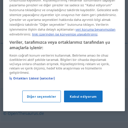
cihazınızda kaydedilir. Kişiselleştirilmiş reklamlar sunulmasını sağlayan
pazarlama çerezleri ve diğer çerezler ise sadece siz “Kabul ediyorum“
Tüm çevirilere genel bakış
butonuna tıkladığınız ve onayladığınız takdirde kaydedilir. Gelecekte web
sitemize yapacağınız ziyaretler için onayınızı her daim geri çekebilirsiniz.
(Daha fazla ayrıntı için çeviriye tıklayın/dokunun)
Çerezler ve uyarlama seçenekleri hakkında daha ayrıntılı bilgi almak
istediğiniz takdirde “Diğer seçenekler“ butonuna tıklayın. Verilerin
desgaste
işlenmesine ilişkin daha detaylı açıklamaları
veri koruma beyanımızdan
edinebilirsiniz.
linki üzerinden ise künyemize ulaşabilirsiniz
.
Veriler, tarafımızca veya ortaklarımız tarafından şu
amaçlarla işlenir:
Kesin coğrafi konum verilerini kullanmak. Belirleme amacı ile cihaz
desgaste
m
Verschleiß
özelliklerini aktif şekilde taramak. Bilgileri bir cihazda depolamak
ve/veya onlara cihazdan erişmek. Kişiselleştirilmiş reklam ve içerik,
reklam ve içerik ölçümü, hedef kitle araştırması ve hizmetlerin
geliştirilmesi.
İş Ortakları Listesi (satıcılar)
Eşanlamlılar "Verschleiß"
Diğer seçenekler
Kabul ediyorum
Abnutzung
,
Verbrauch
© OpenThesaurus.de